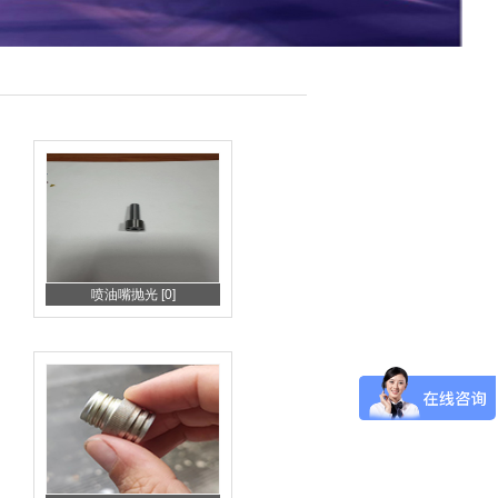
喷油嘴抛光 [0]