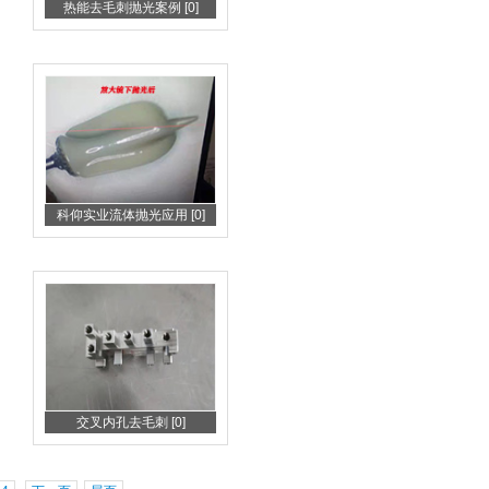
热能去毛刺抛光案例 [0]
科仰实业流体抛光应用 [0]
交叉内孔去毛刺 [0]