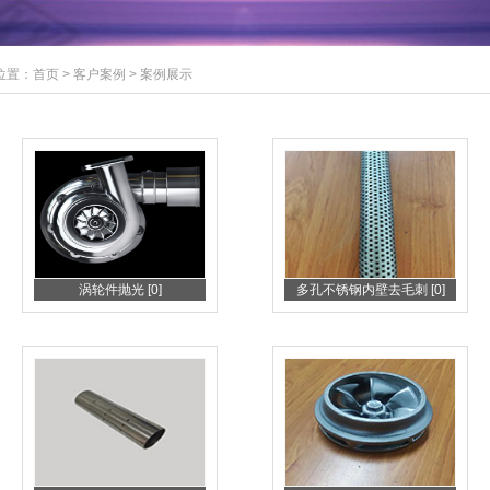
位置：
首页
>
客户案例
>
案例展示
涡轮件抛光 [0]
多孔不锈钢内壁去毛刺 [0]