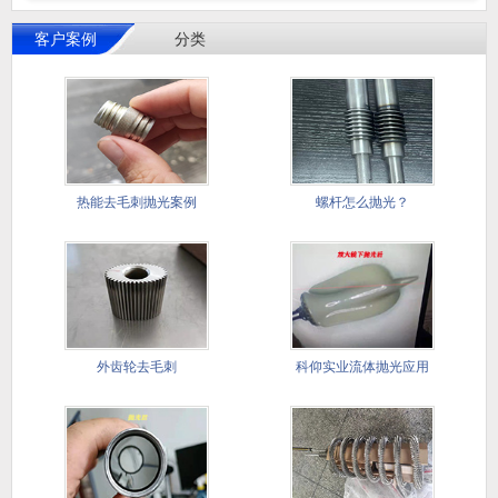
客户案例
分类
热能去毛刺抛光案例
螺杆怎么抛光？
外齿轮去毛刺
科仰实业流体抛光应用
于塑料表