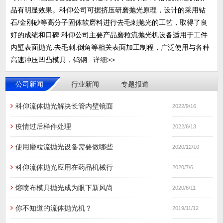
品有明显效果。科仰公司可据挤压研磨抛光原理，设计的采用钻
石/金刚砂等高分子固体软磨料进行去毛刺抛光的工艺，取得了良
好的成绩和口碑 科仰公司主要产品磨粒流抛光机设备适用于工件
内壁表面抛光.去毛刺.倒角等相关表面加工制程，广泛使用与各种
高速冲压凹凸模具，钨钢...
详细>>
公司新闻
行业新闻
专题报道
科仰流体抛光解决长管内壁镜面
2022/9/16
疫情过后样件处理
2022/6/13
使用磨粒流抛光设备需要做哪些
2020/12/10
科仰流体抛光应用在药品机械行
2020/7/6
熔喷布模具抛光成为眼下新风尚
2020/6/11
你不知道的流体抛光机？
2019/11/12