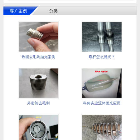
客户案例
分类
热能去毛刺抛光案例
螺杆怎么抛光？
外齿轮去毛刺
科仰实业流体抛光应用
于塑料表