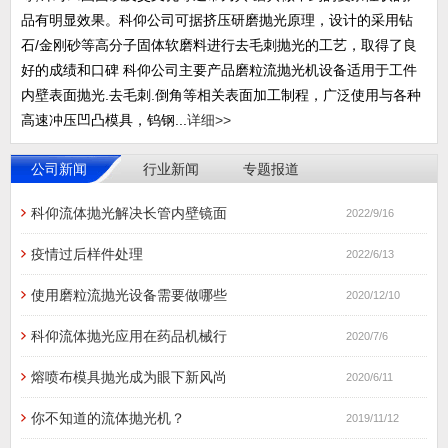
品有明显效果。科仰公司可据挤压研磨抛光原理，设计的采用钻
石/金刚砂等高分子固体软磨料进行去毛刺抛光的工艺，取得了良
好的成绩和口碑 科仰公司主要产品磨粒流抛光机设备适用于工件
内壁表面抛光.去毛刺.倒角等相关表面加工制程，广泛使用与各种
高速冲压凹凸模具，钨钢...
详细>>
公司新闻
行业新闻
专题报道
科仰流体抛光解决长管内壁镜面
2022/9/16
疫情过后样件处理
2022/6/13
使用磨粒流抛光设备需要做哪些
2020/12/10
科仰流体抛光应用在药品机械行
2020/7/6
熔喷布模具抛光成为眼下新风尚
2020/6/11
你不知道的流体抛光机？
2019/11/12