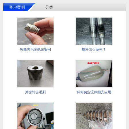
客户案例
分类
热能去毛刺抛光案例
螺杆怎么抛光？
外齿轮去毛刺
科仰实业流体抛光应用
于塑料表