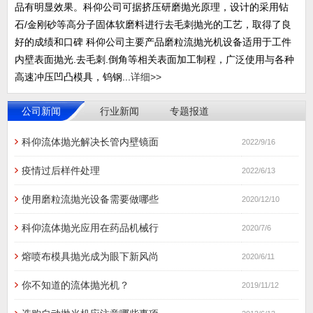
品有明显效果。科仰公司可据挤压研磨抛光原理，设计的采用钻
石/金刚砂等高分子固体软磨料进行去毛刺抛光的工艺，取得了良
好的成绩和口碑 科仰公司主要产品磨粒流抛光机设备适用于工件
内壁表面抛光.去毛刺.倒角等相关表面加工制程，广泛使用与各种
高速冲压凹凸模具，钨钢...
详细>>
公司新闻
行业新闻
专题报道
科仰流体抛光解决长管内壁镜面
2022/9/16
疫情过后样件处理
2022/6/13
使用磨粒流抛光设备需要做哪些
2020/12/10
科仰流体抛光应用在药品机械行
2020/7/6
熔喷布模具抛光成为眼下新风尚
2020/6/11
你不知道的流体抛光机？
2019/11/12